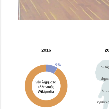
2016
2
οκτά
δημι
λημ
εγκυκλο