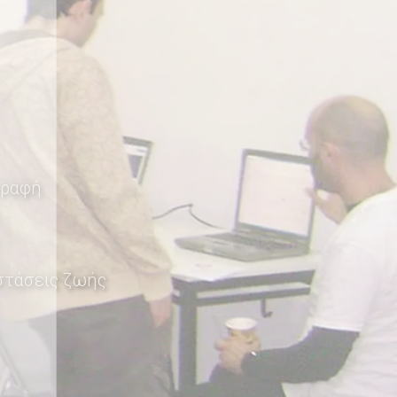
γραφή
 στάσεις ζωής